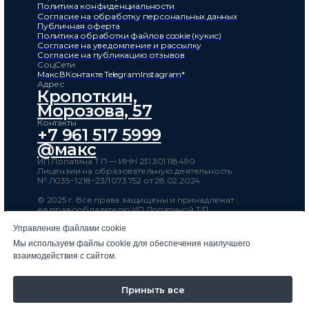
Политика конфиденциальности
Согласие на обработку персональных данных
Публичная оферта
Политика обработки файлов cookie (кукис)
Согласие на уведомление и рассылку
Согласие на публикацию отзывов
СоцСети
Макс
ВКонтакте
Telegram
Instagram*
Адрес
Кропоткин,
Морозова, 57
Контакты
+7 961 517 5999
@макс
ИП Лопатина Т П — ИНН 231 301 118 490
Лицензии на образовательную деятельность
№ Л035−1 218−23/1 073 752 от 28.02.2024
© 2025 г. Все права защищены и принадлежат
ее правообладателю ИП Лопатиной Т.П.
Дизайн и верстка
Анастасии Топчий
Управление файлами cookie
** Инстаграм и Вотсап принадлежат компании Meta —
Мы используем файлы cookie для обеспечения наилучшего
признанной экстремистской организацией в РФ
взаимодействия с сайтом.
Приныть все