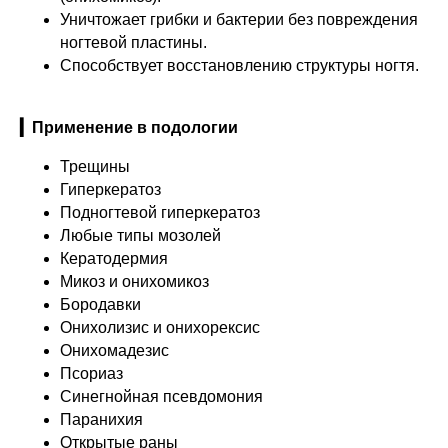
Уничтожает грибки и бактерии без повреждения
ногтевой пластины.
Способствует восстановлению структуры ногтя.
▎Применение в подологии
Трещины
Гиперкератоз
Подногтевой гиперкератоз
Любые типы мозолей
Кератодермия
Микоз и онихомикоз
Бородавки
Онихолизис и онихорексис
Онихомадезис
Псориаз
Синегнойная псевдомония
Паранихия
Открытые раны