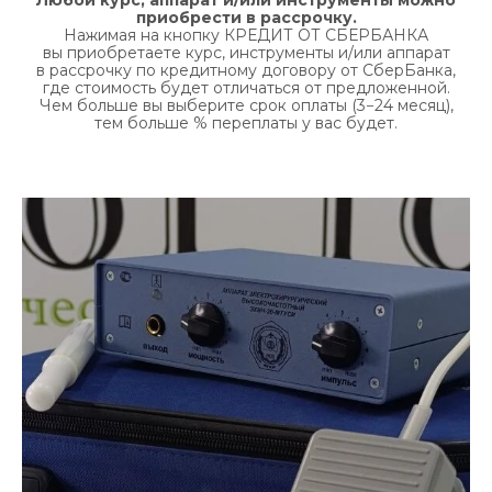
Любой курс, аппарат и/или инструменты можно
приобрести в рассрочку.
Нажимая на кнопку КРЕДИТ ОТ СБЕРБАНКА
вы приобретаете курс, инструменты и/или аппарат
в рассрочку по кредитному договору от СберБанка,
где стоимость будет отличаться от предложенной.
Чем больше вы выберите срок оплаты (3−24 месяц),
тем больше % переплаты у вас будет.